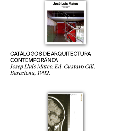
PROJECTS
CATÁLOGOS DE ARQUITECTURA
DESIGNS
CONTEMPORÁNEA
Josep Lluís Mateo, Ed. Gustavo Gili.
JOURNAL
Barcelona, 1992.
PUBLICATIONS
PRACTICE
ABOUT
CONTACT